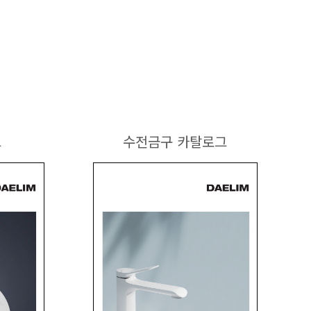
그
수전금구 카탈로그